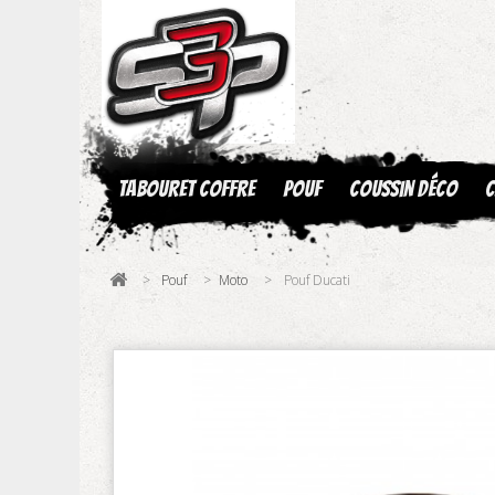
Tabouret coffre
Pouf
Coussin déco
C
>
Pouf
>
Moto
>
Pouf Ducati