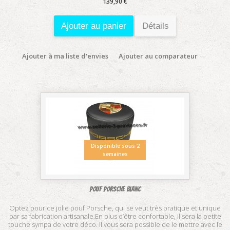
139,90 €
Ajouter au panier
Détails
Ajouter à ma liste d'envies
Ajouter au comparateur
Disponible sous 2
semaines
Pouf Porsche blanc
Optez pour ce jolie pouf Porsche, qui se veut très pratique et unique
par sa fabrication artisanale.En plus d’être confortable, il sera la petite
touche sympa de votre déco. Il vous sera possible de le mettre avec le